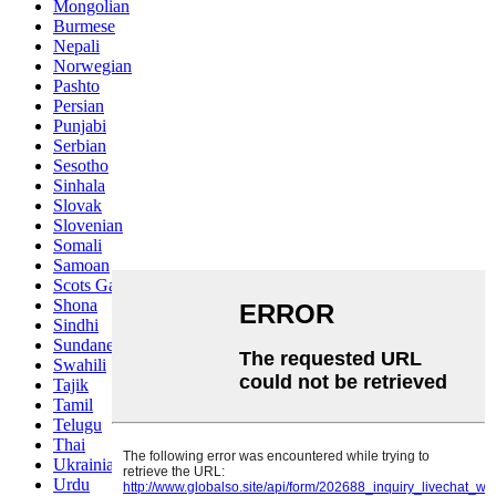
Mongolian
Burmese
Nepali
Norwegian
Pashto
Persian
Punjabi
Serbian
Sesotho
Sinhala
Slovak
Slovenian
Somali
Samoan
Scots Gaelic
Shona
Sindhi
Sundanese
Swahili
Tajik
Tamil
Telugu
Thai
Ukrainian
Urdu