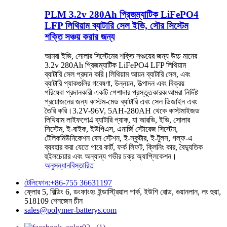
PLM 3.2v 280Ah প্রিজম্যাটিক LiFePO4
LFP লিথিয়াম ব্যাটারি সেল ইভি, সৌর সিস্টেম
শক্তি সঞ্চয় করার জন্য
আমরা ইভি, সোলার সিস্টেমের শক্তি সঞ্চয়ের জন্য উচ্চ মানের
3.2v 280Ah প্রিজম্যাটিক LiFePO4 LFP লিথিয়াম
ব্যাটারি সেল প্রদান করি।লিথিয়াম আয়ন ব্যাটারি সেল, এবং
ব্যাটারি প্যাকগুলির গবেষণা, উন্নয়ন, উত্পাদন এবং বিক্রয়
পরিষেবা প্রদানকারী একটি পেশাদার প্রস্তুতকারক৷আমরা নির্দিষ্ট
প্রয়োজনের জন্য কাস্টম-মেড ব্যাটারি এবং সেল ডিজাইন এবং
তৈরি করি।3.2V-96V, 5AH-280AH থেকে কাস্টমাইজড
লিথিয়াম লাইফপো4 ব্যাটারি প্যাক, যা আরভি, ইভি, সোলার
সিস্টেম, ই-বাইক, ইউপিএস, এনার্জি স্টোরেজ সিস্টেম,
টেলিকমিউনিকেশন বেস স্টেশন, ই-স্কুটার, ই-টুলস, গল্ফ-এ
ব্যবহার করা যেতে পারে কার্ট, ফর্ক লিফট, ক্লিনিং কার, বৈদ্যুতিক
হুইলচেয়ার এবং অন্যান্য গভীর চক্র অ্যাপ্লিকেশন।
অনুসন্ধান
বিস্তারিত
টেলিফোন:+86-755 36631197
ফ্লোর 5, বিল্ডিং 6, ডংফাংহং ইন্ডাস্ট্রিয়াল পার্ক, ইউশি রোড, গুয়ানলান, লং হুয়া,
518109 শেনজেন চীন
sales@polymer-batterys.com