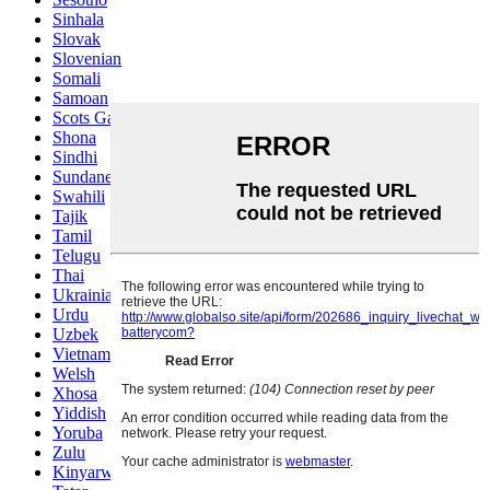
Sinhala
Slovak
Slovenian
Somali
Samoan
Scots Gaelic
Shona
Sindhi
Sundanese
Swahili
Tajik
Tamil
Telugu
Thai
Ukrainian
Urdu
Uzbek
Vietnamese
Welsh
Xhosa
Yiddish
Yoruba
Zulu
Kinyarwanda