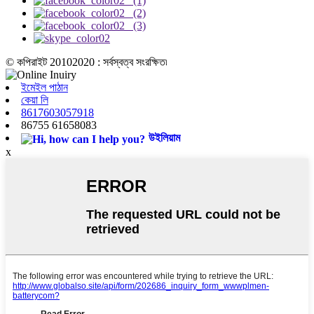
© কপিরাইট 20102020 : সর্বস্বত্ব সংরক্ষিত৷
ইমেইল পাঠান
কেয়া লি
8617603057918
86755 61658083
উইলিয়াম
x