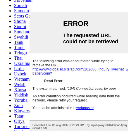
Slovenian
Somali
Samoan
Scots Gaelic
Shona
Sindhi
Sundanese
Swahili
Tajik
Tamil
Telugu
Thai
Ukrainian
Urdu
Uzbek
Vietnamese
Welsh
Xhosa
Yiddish
Yoruba
Zulu
Kinyarwanda
Tatar
Oriya
Turkmen