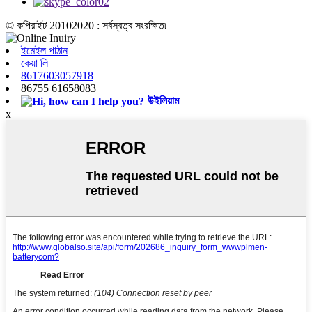
© কপিরাইট 20102020 : সর্বস্বত্ব সংরক্ষিত৷
ইমেইল পাঠান
কেয়া লি
8617603057918
86755 61658083
উইলিয়াম
x