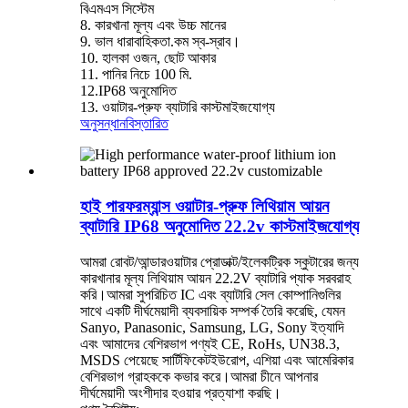
বিএমএস সিস্টেম
8. কারখানা মূল্য এবং উচ্চ মানের
9. ভাল ধারাবাহিকতা.কম স্ব-স্রাব।
10. হালকা ওজন, ছোট আকার
11. পানির নিচে 100 মি.
12.IP68 অনুমোদিত
13. ওয়াটার-প্রুফ ব্যাটারি কাস্টমাইজযোগ্য
অনুসন্ধান
বিস্তারিত
হাই পারফরম্যান্স ওয়াটার-প্রুফ লিথিয়াম আয়ন
ব্যাটারি IP68 অনুমোদিত 22.2v কাস্টমাইজযোগ্য
আমরা রোবট/আন্ডারওয়াটার প্রোডাক্ট/ইলেকট্রিক স্কুটারের জন্য
কারখানার মূল্য লিথিয়াম আয়ন 22.2V ব্যাটারি প্যাক সরবরাহ
করি।আমরা সুপরিচিত IC এবং ব্যাটারি সেল কোম্পানিগুলির
সাথে একটি দীর্ঘমেয়াদী ব্যবসায়িক সম্পর্ক তৈরি করেছি, যেমন
Sanyo, Panasonic, Samsung, LG, Sony ইত্যাদি
এবং আমাদের বেশিরভাগ পণ্যই CE, RoHs, UN38.3,
MSDS পেয়েছে সার্টিফিকেটইউরোপ, এশিয়া এবং আমেরিকার
বেশিরভাগ গ্রাহককে কভার করে।আমরা চীনে আপনার
দীর্ঘমেয়াদী অংশীদার হওয়ার প্রত্যাশা করছি।