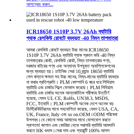
আপগ্রেড করুন...
ICR18650 1S10P 3.7V 26Ah ব্যাটারি
প্যাক রেসকিউ রোবটে ব্যবহৃত -40 নিম্ন তাপমাত্রা
আমরা রেসকিউ রোবটে ব্যবহৃত উচ্চ মানের ICR18650
1S10P 3.7V 26Ah ব্যাটারি প্যাক প্রদান করি -40 নিম্ন
তাপমাত্রার রোবট, রেসকিউ রোবট, নিম্ন তাপমাত্রার পণ্য,
দরজার বাইরের পণ্য এবং অন্যান্য উপযুক্ত অ্যাপ্লিকেশনের
জন্য ব্যবহৃত হয়। চাইনিজ সেরা 10 ব্র্যান্ড 18650 ব্যাটারি
সেল বাস্তব ক্ষমতা সহ উচ্চ মানের, নিম্ন-মানের ব্যাটারি ব্যবহার
না করার প্রতিশ্রুতি। PLM কোম্পানি 6 বছর ধরে লিথিয়াম
ব্যাটারি এবং চার্জার শিল্পে ফোকাস করেছে। PLM লিথিয়াম
ব্যাটারি এবং চার্জার অনেক আন্তর্জাতিক পরীক্ষায় উত্তীর্ণ
হয়েছে, যেমন UL CE, RoHs, UN38.3, MSDS,
FCC, ইত্যাদি। PLM কোম্পানী অনেক দেশে অনেক বড়
ডিস্ট্রিবিউটরদের সাথে সহযোগিতা করেছে, যেমন USA, CA,
UK, France, Italy এবং so on.OEM।ODM পরিষেবা
উপলব্ধ।যে কোনো সময় আমাদের সাথে যোগাযোগ করতে
স্বাগতম! জাপান এবং কোরিয়া থেকে সরাসরি ব্যাটারি আমদানি
করতে HK গুদাম।সেরা দাম এবং গ্যারান্টি 100% আসল