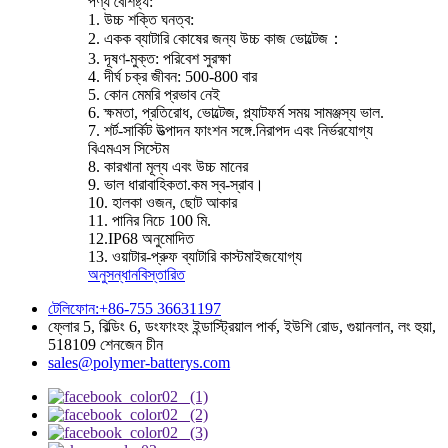
পণ্য বৈশিষ্ট্য:
1. উচ্চ শক্তি ঘনত্ব:
2. একক ব্যাটারি কোষের জন্য উচ্চ কাজ ভোল্টেজ：
3. দূষণ-মুক্ত: পরিবেশ সুরক্ষা
4. দীর্ঘ চক্র জীবন: 500-800 বার
5. কোন মেমরি প্রভাব নেই
6. ক্ষমতা, প্রতিরোধ, ভোল্টেজ, প্ল্যাটফর্ম সময় সামঞ্জস্য ভাল.
7. শর্ট-সার্কিট উত্পাদন ফাংশন সঙ্গে.নিরাপদ এবং নির্ভরযোগ্য
বিএমএস সিস্টেম
8. কারখানা মূল্য এবং উচ্চ মানের
9. ভাল ধারাবাহিকতা.কম স্ব-স্রাব।
10. হালকা ওজন, ছোট আকার
11. পানির নিচে 100 মি.
12.IP68 অনুমোদিত
13. ওয়াটার-প্রুফ ব্যাটারি কাস্টমাইজযোগ্য
অনুসন্ধান
বিস্তারিত
টেলিফোন:+86-755 36631197
ফ্লোর 5, বিল্ডিং 6, ডংফাংহং ইন্ডাস্ট্রিয়াল পার্ক, ইউশি রোড, গুয়ানলান, লং হুয়া,
518109 শেনজেন চীন
sales@polymer-batterys.com