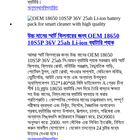
ব্যাটারি।
অনুসন্ধান
বিস্তারিত
উচ্চ মানের স্মার্ট ক্লিনারের জন্য OEM 18650
10S5P 36V 25ah Li-ion ব্যাটারি প্যাক
আমরা স্মার্ট ক্লিনারের জন্য উচ্চ মানের OEM 18650
10S5P 36V 25ah লি-আয়ন ব্যাটারি প্যাক সরবরাহ করি স্মার্ট
ক্লিনার, ক্লিনার রোবট, মনিটরিং সরঞ্জাম, বৈদ্যুতিক গাড়ি,
পোর্টেবল টুলস, ছোট রোবট, পাওয়ার সাপ্লাই, মেডিকেল মনিটর,
ভেন্টিলেটর, আউট ডোর পণ্য এবং অন্যান্য উপযুক্ত
অ্যাপ্লিকেশন 352*140*68 মিমি ডাইমেনশন A গ্রেড চীনা
শীর্ষ 10 ব্র্যান্ড 18650 ব্যাটারি সেল দিয়ে তৈরি বাস্তব ক্ষমতা
সহ উচ্চ মানের, নিম্ন-মানের ব্যাটারি ব্যবহার না করার
প্রতিশ্রুতি। কোম্পানির পেশাদার মানের তত্ত্বাবধান দল, সম্পূর্ণ
পরীক্ষার ব্যবস্থা এবং নিখুঁত, সিস্টেম, বৈজ্ঞানিক অপারেশন
প্রবাহ.ব্যাটারির আগত উপাদান, উত্পাদন, চালান, পরিষেবা এবং
অন্যান্য লিঙ্কগুলি কঠোরভাবে নিয়ন্ত্রণ করে, ISO9001
অনুসরণ করে: 2000. ভাল মৌখিক এবং লিখিত ইংরেজি, নিশ্চিত
করুন সাবলীল যোগাযোগ। যেকোন তদন্তের 24 ঘন্টার মধ্যে
উত্তর দেওয়া হবে।
অনুসন্ধান
বিস্তারিত