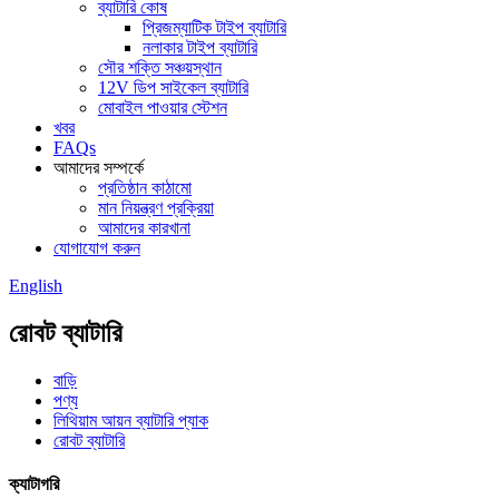
ব্যাটারি কোষ
প্রিজম্যাটিক টাইপ ব্যাটারি
নলাকার টাইপ ব্যাটারি
সৌর শক্তি সঞ্চয়স্থান
12V ডিপ সাইকেল ব্যাটারি
মোবাইল পাওয়ার স্টেশন
খবর
FAQs
আমাদের সম্পর্কে
প্রতিষ্ঠান কাঠামো
মান নিয়ন্ত্রণ প্রক্রিয়া
আমাদের কারখানা
যোগাযোগ করুন
English
রোবট ব্যাটারি
বাড়ি
পণ্য
লিথিয়াম আয়ন ব্যাটারি প্যাক
রোবট ব্যাটারি
ক্যাটাগরি