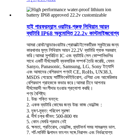
হাই পারফরম্যান্স ওয়াটার-প্রুফ লিথিয়াম আয়ন
ব্যাটারি IP68 অনুমোদিত 22.2v কাস্টমাইজযোগ্য
আমরা রোবট/আন্ডারওয়াটার প্রোডাক্ট/ইলেকট্রিক স্কুটারের জন্য
কারখানার মূল্য লিথিয়াম আয়ন 22.2V ব্যাটারি প্যাক সরবরাহ
করি।আমরা সুপরিচিত IC এবং ব্যাটারি সেল কোম্পানিগুলির
সাথে একটি দীর্ঘমেয়াদী ব্যবসায়িক সম্পর্ক তৈরি করেছি, যেমন
Sanyo, Panasonic, Samsung, LG, Sony ইত্যাদি
এবং আমাদের বেশিরভাগ পণ্যই CE, RoHs, UN38.3,
MSDS পেয়েছে সার্টিফিকেটইউরোপ, এশিয়া এবং আমেরিকার
বেশিরভাগ গ্রাহককে কভার করে।আমরা চীনে আপনার
দীর্ঘমেয়াদী অংশীদার হওয়ার প্রত্যাশা করছি।
পণ্য বৈশিষ্ট্য:
1. উচ্চ শক্তি ঘনত্ব:
2. একক ব্যাটারি কোষের জন্য উচ্চ কাজ ভোল্টেজ：
3. দূষণ-মুক্ত: পরিবেশ সুরক্ষা
4. দীর্ঘ চক্র জীবন: 500-800 বার
5. কোন মেমরি প্রভাব নেই
6. ক্ষমতা, প্রতিরোধ, ভোল্টেজ, প্ল্যাটফর্ম সময় সামঞ্জস্য ভাল.
7. শর্ট-সার্কিট উত্পাদন ফাংশন সঙ্গে.নিরাপদ এবং নির্ভরযোগ্য