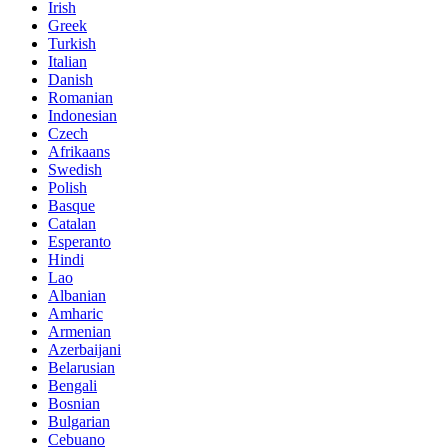
Irish
Greek
Turkish
Italian
Danish
Romanian
Indonesian
Czech
Afrikaans
Swedish
Polish
Basque
Catalan
Esperanto
Hindi
Lao
Albanian
Amharic
Armenian
Azerbaijani
Belarusian
Bengali
Bosnian
Bulgarian
Cebuano