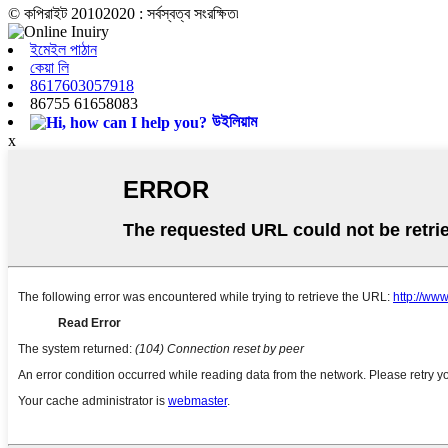
© কপিরাইট 20102020 : সর্বস্বত্ব সংরক্ষিত৷
ইমেইল পাঠান
কেয়া লি
8617603057918
86755 61658083
উইলিয়াম
x