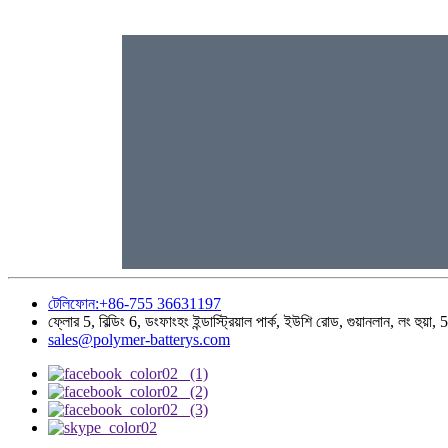
টেলিফোন:+86-755 36631197
ফ্লোর 5, বিল্ডিং 6, ডংফাংহং ইন্ডাস্ট্রিয়াল পার্ক, ইউশি রোড, গুয়ানলান, লং হুয
sales@polymer-batterys.com