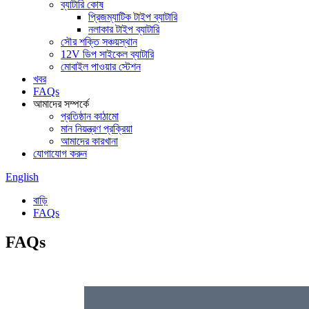
ব্যাটারি কোষ
প্রিজম্যাটিক টাইপ ব্যাটারি
নলাকার টাইপ ব্যাটারি
সৌর শক্তি সঞ্চয়স্থান
12V ডিপ সাইকেল ব্যাটারি
মোবাইল পাওয়ার স্টেশন
খবর
FAQs
আমাদের সম্পর্কে
প্রতিষ্ঠান কাঠামো
মান নিয়ন্ত্রণ প্রক্রিয়া
আমাদের কারখানা
যোগাযোগ করুন
English
বাড়ি
FAQs
FAQs