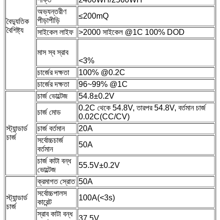
অভ্যন্তরীণ
≤200mQ
পীড়াপীড়ি
বৈদ্যুতিক
বৈশিষ্ট্য
সাইকেল লাইফ
>2000 সাইকেল @1C 100% DOD
মাস স্ব স্রাব
<3%
চার্জের দক্ষতা
100% @0.2C
চার্জের দক্ষতা
96~99% @1C
চার্জ ভোল্টেজ
54.8±0.2V
0.2C থেকে 54.8V, তারপর 54.8V, বর্তমান চার্জ
চার্জ মোড
0.02C(CC/CV)
স্ট্যান্ডার্ড
চার্জ বর্তমান
20A
চার্জ
সর্বোচ্চচার্জ
50A
বর্তমান
চার্জ কাটা বন্ধ
55.5V±0.2V
ভোল্টেজ
ক্রমাগত স্রোত
50A
সর্বোচ্চপালস
স্ট্যান্ডার্ড
100A(<3s)
কারেন্ট
চার্জ
স্রাব কাটা বন্ধ
37.5V