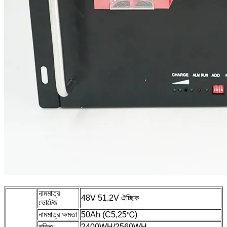
নামমাত্র
48V 51.2V ঐচ্ছিক
ভোল্টেজ
নামমাত্র ক্ষমতা
50Ah (C5,25℃)
শক্তি
2400WH/2560WH