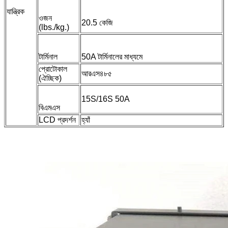
যান্ত্রিক
ওজন
20.5 কেজি
(lbs./kg.)
টার্মিনাল
50A টার্মিনালের মাধ্যমে
প্রোটোকাল
আরএস৪৮৫
(ঐচ্ছিক)
15S/16S 50A
বিএমএস
LCD প্রদর্শন
হ্যাঁ