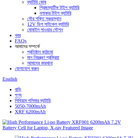
ব্যাটারি কোষ
প্রিজম্যাটিক টাইপ ব্যাটারি
নলাকার টাইপ ব্যাটারি
সৌর শক্তি সঞ্চয়স্থান
12V ডিপ সাইকেল ব্যাটারি
মোবাইল পাওয়ার স্টেশন
খবর
FAQs
আমাদের সম্পর্কে
প্রতিষ্ঠান কাঠামো
মান নিয়ন্ত্রণ প্রক্রিয়া
আমাদের কারখানা
যোগাযোগ করুন
English
বাড়ি
পণ্য
লিথিয়াম পলিমার ব্যাটারি
5050-7000mAh
XRF 6200mAh