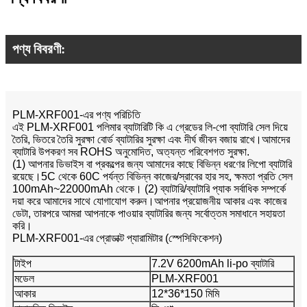
পণ্য বিবরণী:
PLM-XRF001-এর পণ্য পরিচিতি
এই PLM-XRF001 পলিমার ব্যাটারিটি কি এ গ্রেডের লি-পো ব্যাটারি সেল দিয়ে
তৈরি, ভিতরে তৈরি সুরক্ষা বোর্ড ব্যাটারির সুরক্ষা এবং দীর্ঘ জীবন বজায় রাখে।আমাদের
ব্যাটারি উপকরণ সব ROHS অনুমোদিত, অত্যন্ত পরিবেশগত সুরক্ষা.
(1) আপনার ডিভাইস বা প্রকল্পের জন্য আমাদের কাছে বিভিন্ন ধরণের লিপো ব্যাটারি
রয়েছে।5C থেকে 60C পর্যন্ত বিভিন্ন কাজের/স্রাবের হার সহ, ক্ষমতা প্রতি সেল
100mAh~22000mAh থেকে। (2) ব্যাটারি/ব্যাটারি প্যাক সর্বাধিক সম্পর্কে
দয়া করে আমাদের সাথে যোগাযোগ করুন।আপনার প্রয়োজনীয় আকার এবং কাজের
ডেটা, তারপরে আমরা আপনাকে পাওয়ার ব্যাটারির জন্য সর্বোত্তম সমাধানে সহায়তা
করি।
PLM-XRF001-এর প্রোডাক্ট প্যারামিটার (স্পেসিফিকেশন)
টাইপ
7.2V 6200mAh li-po ব্যাটারি
মডেল
PLM-XRF001
আকার
12*36*150 মিমি