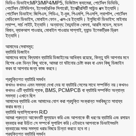
ভিডিও ডিভাইস:MP3/MP4/MP5, ডিজিটাল ক্যামেরা, পোর্টেবল ডিভিডি,
পোর্টেবল টেলিভিশন, ইলেকট্রনিক সিগারেট, ইলেক্ট্রিসিটি সাউন্ড বক্স ইত্যাদি।
পোর্টেবল ডিভাইস: জিপিএস, পিডিএ, ই-বুক, পিএমপি, পিএসপি, ল্যাপটপ, পোর্টেবল
মেডিকেল ডিভাইস, মোবাইল ফোন , এক্স-রে ইত্যাদি। ইলুমিনেট ডিভাইস: মাইনার
ল্যাম্প, সার্চ লাইট, ইত্যাদি। অন্যান্য: বৈদ্যুতিক খেলনা, আরসি মডেল, মডেল
বিমান, ব্যাকআপ পাওয়ার, মোবাইল পাওয়ার সাপ্লাই, হ্যান্ড ইলেকট্রিক ড্রিল
ইত্যাদি।
আমাদের সেবাসমূহ:
ব্যাটারি ডিজাইন
আমাদের কাছে বিদ্যমান ব্যাটারি ডিজাইনের আধিক্য রয়েছে, কিন্তু যদি আপনার মনে
বিশেষ এবং ভিন্ন কিছু থাকে, আমরা তা ঘটানোর চেষ্টা করব বা এমন কিছু ডিজাইন
করব যা আপনার জন্য কাজ করবে।
প্রযুক্তিগত ব্যাটারি সমর্থন
কখনও কখনও এমন সমস্যা দেখা দেয় যা ব্যাটারি সেলের সাথে সম্পর্কিত নয়।কখনও
কখনও এটি ব্যাটারি প্যাক, BMS, PCM/PCB বা ব্যাটারি সম্পর্কিত অন্যান্য
সমস্যা।এখানে ছিল
আমাদের ব্যাটারি এবং আমাদের যোগ করা প্রযুক্তি সংক্রান্ত সবকিছুতে সাহায্য
করার জন্য।
ব্যাটারি অ্যাপ্লিকেশন R/D
আমরা প্রদত্ত আবেদনটি মূল্যায়ন করি এবং আপনাকে কী ধরণের ব্যাটারি এবং রসায়ন
ব্যবহার করা উচিত সে সম্পর্কে সুপারিশ করি।এইভাবে আপনাকে ডিভাইসগুলি
ব্যবহারের সময় সমস্যা ধরার বিষয়ে চিন্তা করতে হবে না।
প্রযুক্তিগত ব্যাটারি সমর্থন