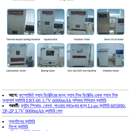
আগে:
কম্পোজিট গ্যাস ডিটেক্টরের জন্য গ্যাস লিক ডিটেক্টর একক গ্যাস লিক
অ্যালার্ম ব্যাটারি ERT-06 3.7V 6000mAh পলিমার লিথিয়াম ব্যাটারি
পরবর্তী:
ব্লুটুথ স্পিকার, খেলনা, পাওয়ার ব্যাঙ্কের জন্য Li-po ব্যাটারি 605890-
2P-2P 3.7V 9000mAh ব্যাটারি সেল
ল্যাপটপের ব্যাটারি
লিপো ব্যাটারি