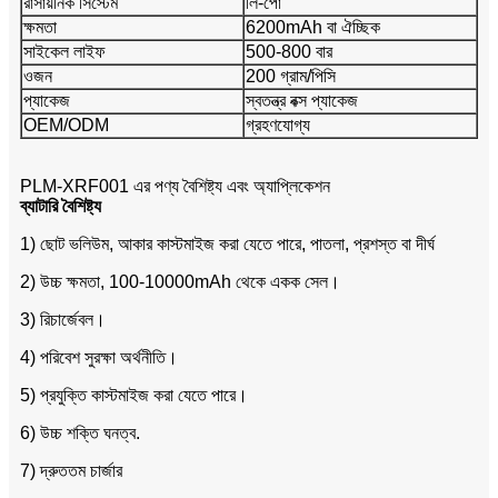
রাসায়নিক সিস্টেম
লি-পো
ক্ষমতা
6200mAh বা ঐচ্ছিক
সাইকেল লাইফ
500-800 বার
ওজন
200 গ্রাম/পিসি
প্যাকেজ
স্বতন্ত্র বক্স প্যাকেজ
OEM/ODM
গ্রহণযোগ্য
PLM-XRF001 এর পণ্য বৈশিষ্ট্য এবং অ্যাপ্লিকেশন
ব্যাটারি বৈশিষ্ট্য
1) ছোট ভলিউম, আকার কাস্টমাইজ করা যেতে পারে, পাতলা, প্রশস্ত বা দীর্ঘ
2) উচ্চ ক্ষমতা, 100-10000mAh থেকে একক সেল।
3) রিচার্জেবল।
4) পরিবেশ সুরক্ষা অর্থনীতি।
5) প্রযুক্তি কাস্টমাইজ করা যেতে পারে।
6) উচ্চ শক্তি ঘনত্ব.
7) দ্রুততম চার্জার