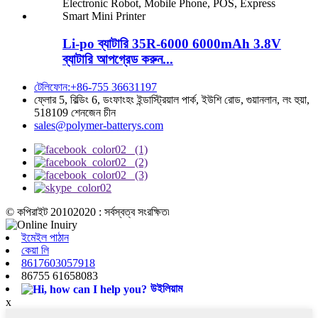
Li-po ব্যাটারি 35R-6000 6000mAh 3.8V
ব্যাটারি আপগ্রেড করুন...
টেলিফোন:+86-755 36631197
ফ্লোর 5, বিল্ডিং 6, ডংফাংহং ইন্ডাস্ট্রিয়াল পার্ক, ইউশি রোড, গুয়ানলান, লং হুয়া,
518109 শেনজেন চীন
sales@polymer-batterys.com
© কপিরাইট 20102020 : সর্বস্বত্ব সংরক্ষিত৷
ইমেইল পাঠান
কেয়া লি
8617603057918
86755 61658083
উইলিয়াম
x