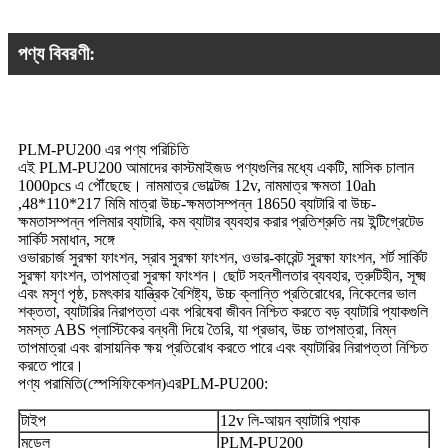
পণ্য বিবরণী:
PLM-PU200 এর পণ্য পরিচিতি
এই PLM-PU200 আমাদের কাস্টমাইজড পণ্যগুলির মধ্যে একটি, মাসিক চালান
1000pcs এ পৌঁছেছে। নামমাত্র ভোল্টেজ 12v, নামমাত্র ক্ষমতা 10ah
,48*110*217 মিমি মাত্রা উচ্চ-ক্ষমতাসম্পন্ন 18650 ব্যাটারি বা উচ্চ-
ক্ষমতাসম্পন্ন পলিমার ব্যাটারি, কম ব্যাটার ব্যবহার করার প্রতিশ্রুতি নয় ইন্টিগ্রেটেড
সার্কিট সমাধান, সঙ্গে
ওভারচার্জ সুরক্ষা ফাংশন, স্রাব সুরক্ষা ফাংশন, ওভার-কারেন্ট সুরক্ষা ফাংশন, শর্ট সার্কিট
সুরক্ষা ফাংশন, তাপমাত্রা সুরক্ষা ফাংশন। ছোট সহনশীলতার ব্যবহার, ত্রুটিহীন, সূক্ষ্ম
এবং মসৃণ পৃষ্ঠ, চমৎকার যান্ত্রিক বৈশিষ্ট্য, উচ্চ ক্লান্তি প্রতিরোধের, নিকেলের ভাল
শক্ততা, ব্যাটারির নিরাপত্তা এবং পরিষেবা জীবন নিশ্চিত করতে বড় ব্যাটারি প্যাকগুলি
সমস্ত ABS প্লাস্টিকের বন্ধনী দিয়ে তৈরি, যা প্রভাব, উচ্চ তাপমাত্রা, নিম্ন
তাপমাত্রা এবং রাসায়নিক ক্ষয় প্রতিরোধ করতে পারে এবং ব্যাটারির নিরাপত্তা নিশ্চিত
করতে পারে।
পণ্য পরামিতি
(
স্পেসিফিকেশন
)
এর
PLM-PU200:
টাইপ
12v লি-আয়ন ব্যাটারি প্যাক
মডেল
PLM-PU200