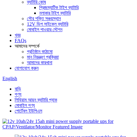
ব্যাটারি কোষ
প্রিজম্যাটিক টাইপ ব্যাটারি
নলাকার টাইপ ব্যাটারি
সৌর শক্তি সঞ্চয়স্থান
12V ডিপ সাইকেল ব্যাটারি
মোবাইল পাওয়ার স্টেশন
খবর
FAQs
আমাদের সম্পর্কে
প্রতিষ্ঠান কাঠামো
মান নিয়ন্ত্রণ প্রক্রিয়া
আমাদের কারখানা
যোগাযোগ করুন
English
বাড়ি
পণ্য
লিথিয়াম আয়ন ব্যাটারি প্যাক
মোবাইল পণ্য
পোর্টেবল ইউপিএস