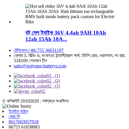
হট সেল ইবাইক 36V 4.4ah 9AH 10Ah
12ah 15Ah 18A...
টেলিফোন:+86-755 36631197
ফ্লোর 5, বিল্ডিং 6, ডংফাংহং ইন্ডাস্ট্রিয়াল পার্ক, ইউশি রোড, গুয়ানলান, লং হুয়া,
518109 শেনজেন চীন
sales@polymer-batterys.com
© কপিরাইট 20102020 : সর্বস্বত্ব সংরক্ষিত৷
ইমেইল পাঠান
কেয়া লি
8617603057918
86755 61658083