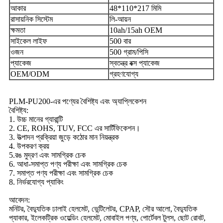
আকার
48*110*217 মিমি
রাসায়নিক সিস্টেম
লি-আয়ন
ক্ষমতা
10ah/15ah OEM
সাইকেল লাইফ
500 বার
ওজন
500 গ্রাম/পিসি
প্যাকেজ
স্বতন্ত্র বক্স প্যাকেজ
OEM/ODM
গ্রহণযোগ্য
PLM-PU200-এর পণ্যের বৈশিষ্ট্য এবং অ্যাপ্লিকেশন
বৈশিষ্ট্য:
1. উচ্চ মানের গ্যারান্টি
2. CE, ROHS, TUV, FCC এর সার্টিফিকেশন।
3. উত্পাদন প্রক্রিয়া জুড়ে কঠোর মান নিয়ন্ত্রক
4. উপকরণ ক্রয়
5.রঙ মুদ্রণ এবং সামগ্রিক চেক
6. আধা-সমাপ্ত পণ্য পরীক্ষা এবং সামগ্রিক চেক
7. সমাপ্ত পণ্য পরীক্ষা এবং সামগ্রিক চেক
8. নির্ভরযোগ্য প্যাকিং
আবেদন:
মনিটর, বৈদ্যুতিক ঢালাই হেলমেট, ভেন্টিলেটর, CPAP, সৌর আলো, বৈদ্যুতিক
প্যাকার, ইলেকট্রিক ওয়েল্ডিং হেলমেট, মোবাইল পণ্য, পোর্টেবল টুলস, ছোট রোবট,