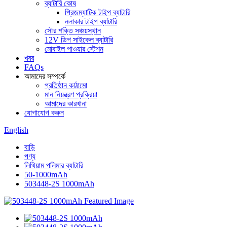
ব্যাটারি কোষ
প্রিজম্যাটিক টাইপ ব্যাটারি
নলাকার টাইপ ব্যাটারি
সৌর শক্তি সঞ্চয়স্থান
12V ডিপ সাইকেল ব্যাটারি
মোবাইল পাওয়ার স্টেশন
খবর
FAQs
আমাদের সম্পর্কে
প্রতিষ্ঠান কাঠামো
মান নিয়ন্ত্রণ প্রক্রিয়া
আমাদের কারখানা
যোগাযোগ করুন
English
বাড়ি
পণ্য
লিথিয়াম পলিমার ব্যাটারি
50-1000mAh
503448-2S 1000mAh