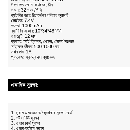
উৎপত্তি স্থান: গুয়াংডং, চীন
ওজন: 32 গ্রাম/পিসি
ব্যাটারির ধরন: রিচার্জেবল পলিমার ব্যাটারি
ভোল্টেজ: 7.4V
ক্ষমতা: 1000mAh
ব্যাটারির আকার: 10*34*48 মিমি
ওয়ারেন্টি: 12 মাস
ব্যবহার: স্মার্ট ক্লিনার, খেলনা, সৌন্দর্য সরঞ্জাম
সাইকেল জীবন: 500-1000 বার
স্রাব হার: 1A
প্যাকেজ: স্বতন্ত্র বক্স প্যাকেজ
একাধিক সুরক্ষা:
1. ডুয়াল এমওএস অষ্টভুজাকার সুরক্ষা বোর্ড
2. শর্ট সার্কিট সুরক্ষা
3. ওভার চার্জ সুরক্ষা
4. ওভার-বর্তমান সুরক্ষা