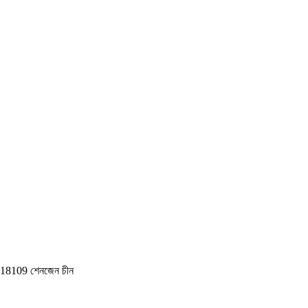
়া, 518109 শেনজেন চীন