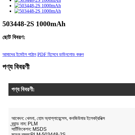
503448-2S 1000mAh
ছোট বিবরণ:
আমাদের ইমেইল পাঠান
PDF হিসেবে ডাউনলোড করুন
পণ্য বিবরণী
পণ্য বিবরণী:
আবেদন: খেলনা, হোম অ্যাপ্লায়েন্সেস, কনজিউমার ইলেকট্রনিক্স
ব্র্যান্ড নাম: PLM
সার্টিফিকেশন: MSDS
মডেল নম্বর:PLM-503448-2S