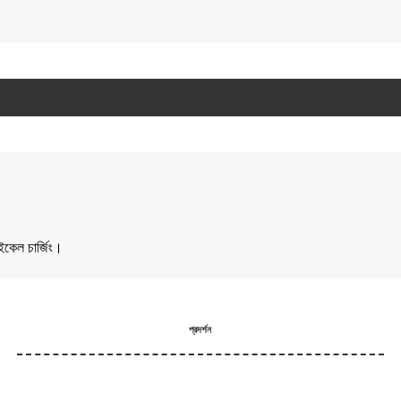
াইকেল চার্জিং।
প্রদর্শন